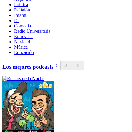
Política
Religión
Infantil
DJ
Comedia
Radio Universitaria
Entrevista
Navidad
Música
Educación
Los mejores podcasts