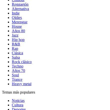
Reggaetón
Alternativa
Indie
Oldies
Merengue
House
Años 80
Jazz
Hip hop
R&B
Rap
Clásica
Salsa
Rock clásico
Techno
Años 70
Soul
Trance
Heavy metal
Temas más populares
Noticias
Cultura
Deportes