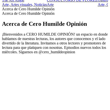
The Art Angle
CONSULTORIO DE FLOREZ
Gastro
Arte, Artes visuales, Noticias
Arte
Arte, G
Acerca de Cero Humilde Opinión
Acerca de Cero Humilde Opinión
Acerca de Cero Humilde Opinión
¡Bienvenidos a CERO HUMILDE OPINIÓN! un espacio en donde
hablamos de nuestras lecturas, los autores que conocemos y el lado
divertido de la literatura. Invitamos a otros lectores y promotores de
lectura para que platiquen con nosotras. Episodios nuevos todos los
miércoles. Síguenos en @cero_humildeopinion
Sitio web del podcast