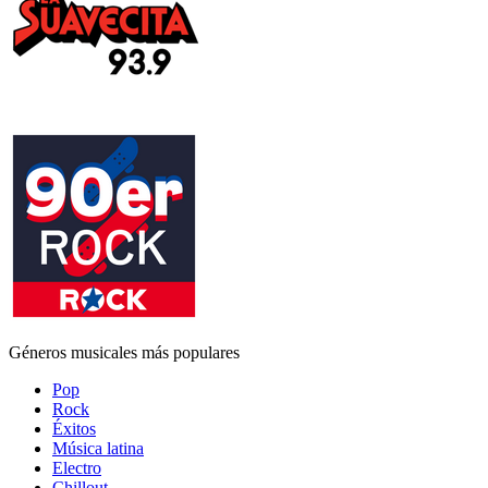
Géneros musicales más populares
Pop
Rock
Éxitos
Música latina
Electro
Chillout