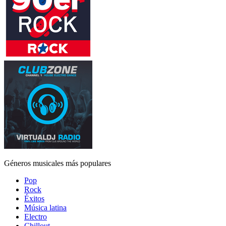
Géneros musicales más populares
Pop
Rock
Éxitos
Música latina
Electro
Chillout