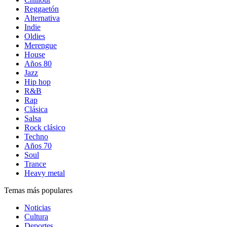
Reggaetón
Alternativa
Indie
Oldies
Merengue
House
Años 80
Jazz
Hip hop
R&B
Rap
Clásica
Salsa
Rock clásico
Techno
Años 70
Soul
Trance
Heavy metal
Temas más populares
Noticias
Cultura
Deportes