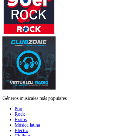
Géneros musicales más populares
Pop
Rock
Éxitos
Música latina
Electro
Chillout