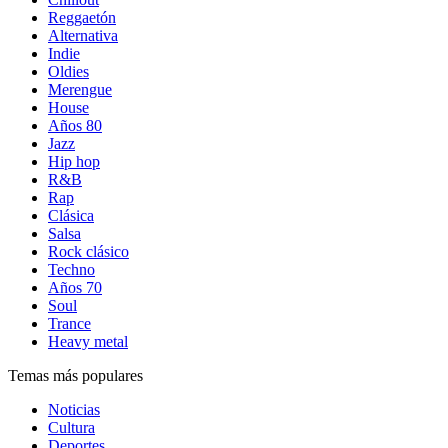
Reggaetón
Alternativa
Indie
Oldies
Merengue
House
Años 80
Jazz
Hip hop
R&B
Rap
Clásica
Salsa
Rock clásico
Techno
Años 70
Soul
Trance
Heavy metal
Temas más populares
Noticias
Cultura
Deportes