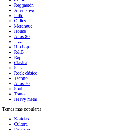
Reggaetón
Alternativa
Indie
Oldies
Merengue
House
Años 80
Jazz
Hip hop
R&B
Rap
Clásica
Salsa
Rock clásico
Techno
Años 70
Soul
Trance
Heavy metal
Temas más populares
Noticias
Cultura
Deportes