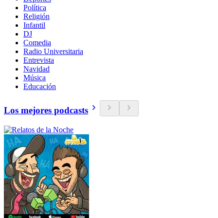
Política
Religión
Infantil
DJ
Comedia
Radio Universitaria
Entrevista
Navidad
Música
Educación
Los mejores podcasts