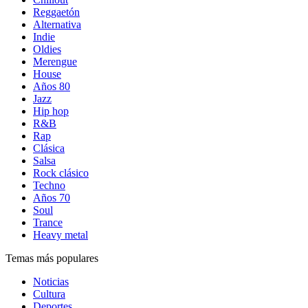
Reggaetón
Alternativa
Indie
Oldies
Merengue
House
Años 80
Jazz
Hip hop
R&B
Rap
Clásica
Salsa
Rock clásico
Techno
Años 70
Soul
Trance
Heavy metal
Temas más populares
Noticias
Cultura
Deportes