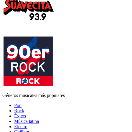
Géneros musicales más populares
Pop
Rock
Éxitos
Música latina
Electro
Chillout