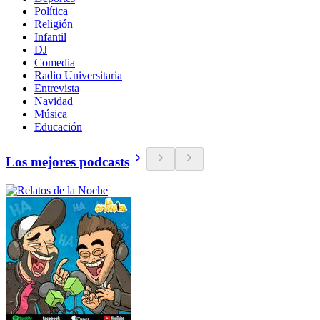
Política
Religión
Infantil
DJ
Comedia
Radio Universitaria
Entrevista
Navidad
Música
Educación
Los mejores podcasts