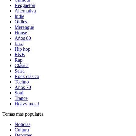
Reggaetón
Alternativa
Indie
Oldies
Merengue
House
Años 80
Jazz
Hip hop
R&B
Rap
Clásica
Salsa
Rock clásico
Techno
Años 70
Soul
Trance
Heavy metal
Temas más populares
Noticias
Cultura
Deportes