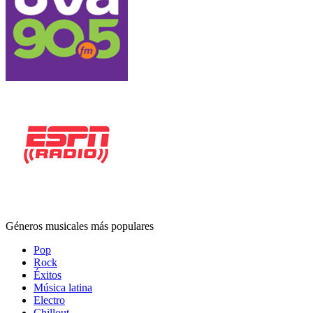
Géneros musicales más populares
Pop
Rock
Éxitos
Música latina
Electro
Chillout