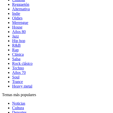
Reggaetón
Alternativa
Indie
Oldies
Merengue
House
Años 80
Jazz
Hip hop
R&B
Rap
Clásica
Salsa
Rock clásico
Techno
Años 70
Soul
Trance
Heavy metal
Temas más populares
Noticias
Cultura
Deportes