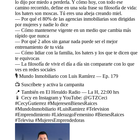
lo dijo por miedo a perderla. Y cómo hoy, con todo ese
camino recorrido, define en una sola frase su filosofía de vida:
los haters son moscas. Tú eres una abeja creando miel.
— Por qué el 80% de las agencias inmobiliarias son dirigidas
por mujeres y nadie lo dice
— Cómo mantenerse vigente en un medio que cambia más
rápido que nunca
— Por qué 2 años sin ganar nada puede ser el mejor
entrenamiento de tu vida
— Cómo lidiar con la familia, los haters y los que te dicen que
te equivocas
— La filosofía de vivir el día a día sin compararte con lo que
ves en redes sociales
🎙️ Mundo Inmobiliario con Luis Ramírez — Ep. 179
📺 Suscríbete y activa la campanita
📍 También en El Heraldo Radio — La H, 22:00 hrs
📱 Cecy en Instagram y YouTube: @GTZCeci
#CecyGutierrez #MujeresenBienesRaices
#MundoInmobiliario #LuisRamirez #Television
#Emprendimiento #LiderazgoFemenino #BienesRaices
#Televisa #MujeresEmprendedoras