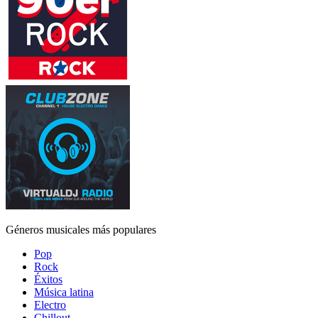
Géneros musicales más populares
Pop
Rock
Éxitos
Música latina
Electro
Chillout