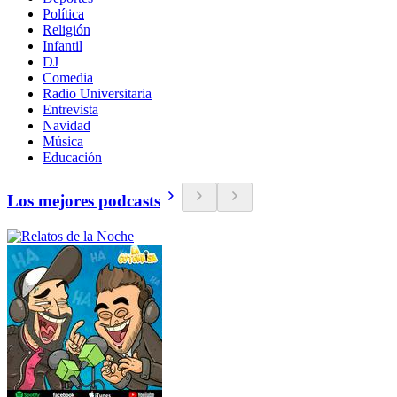
Política
Religión
Infantil
DJ
Comedia
Radio Universitaria
Entrevista
Navidad
Música
Educación
Los mejores podcasts