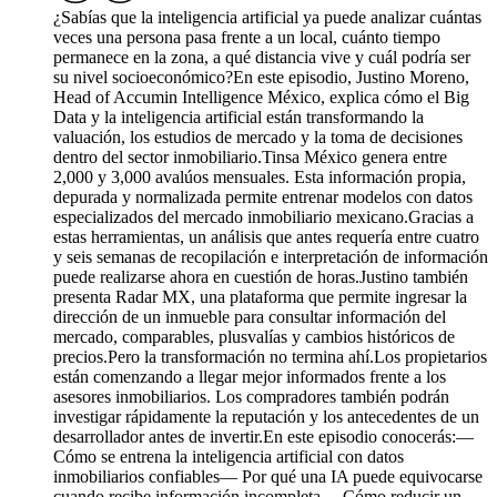
¿Sabías que la inteligencia artificial ya puede analizar cuántas
veces una persona pasa frente a un local, cuánto tiempo
permanece en la zona, a qué distancia vive y cuál podría ser
su nivel socioeconómico?En este episodio, Justino Moreno,
Head of Accumin Intelligence México, explica cómo el Big
Data y la inteligencia artificial están transformando la
valuación, los estudios de mercado y la toma de decisiones
dentro del sector inmobiliario.Tinsa México genera entre
2,000 y 3,000 avalúos mensuales. Esta información propia,
depurada y normalizada permite entrenar modelos con datos
especializados del mercado inmobiliario mexicano.Gracias a
estas herramientas, un análisis que antes requería entre cuatro
y seis semanas de recopilación e interpretación de información
puede realizarse ahora en cuestión de horas.Justino también
presenta Radar MX, una plataforma que permite ingresar la
dirección de un inmueble para consultar información del
mercado, comparables, plusvalías y cambios históricos de
precios.Pero la transformación no termina ahí.Los propietarios
están comenzando a llegar mejor informados frente a los
asesores inmobiliarios. Los compradores también podrán
investigar rápidamente la reputación y los antecedentes de un
desarrollador antes de invertir.En este episodio conocerás:—
Cómo se entrena la inteligencia artificial con datos
inmobiliarios confiables— Por qué una IA puede equivocarse
cuando recibe información incompleta— Cómo reducir un