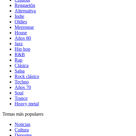
Reggaetón
Alternativa
Indie
Oldies
Merengue
House
Años 80
Jazz
Hip hop
R&B
Rap
Clásica
Salsa
Rock clásico
Techno
Años 70
Soul
Trance
Heavy metal
Temas más populares
Noticias
Cultura
Deportes