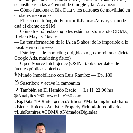
es posible gracias a Gemini de Google y la IA avanzada.
— Cómo funciona el Big Data y los patrones de movilidad en
ciudades mexicanas
— El caso del triángulo Ferrocarril-Palmas-Masaryk: dónde
está el cliente de $1M+
— Cómo los nómadas digitales están transformando CDMX,
Riviera Maya y Oaxaca
— La transformación de la IA en 5 años: de lo imposible a lo
posible en 6-8 meses
— Estrategias de marketing dirigido sin gastar millones (Meta,
Google Ads, marketing físico)
— Open Source Intelligence (OSINT): obtener datos de
fuentes públicas abiertas
🎙️ Mundo Inmobiliario con Luis Ramírez — Ep. 180
📺 Suscríbete y activa la campanita
📍 También en El Heraldo Radio — La H, 22:00 hrs
🌐 Analytics 360: www.hay360.com
#BigData #IA #InteligenciaArtificial #MarketingInmobiliario
#Bienes Raíces #AnalyticsProperty #MundoInmobiliario
#LuisRamirez #CDMX #NómadosDigitales