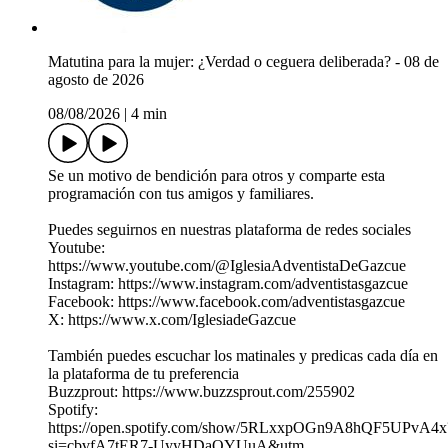
Matutina para la mujer: ¿Verdad o ceguera deliberada? - 08 de
agosto de 2026
08/08/2026
|
4 min
Se un motivo de bendición para otros y comparte esta
programación con tus amigos y familiares.
Puedes seguirnos en nuestras plataforma de redes sociales
Youtube:
https://www.youtube.com/@IglesiaAdventistaDeGazcue
Instagram: https://www.instagram.com/adventistasgazcue
Facebook: https://www.facebook.com/adventistasgazcue
X: https://www.x.com/IglesiadeGazcue
También puedes escuchar los matinales y predicas cada día en
la plataforma de tu preferencia
Buzzprout: https://www.buzzsprout.com/255902
Spotify:
https://open.spotify.com/show/5RLxxpOGn9A8hQF5UPvA4x
si=cbvfA7tER7-UyyHDaOYUuA&utm