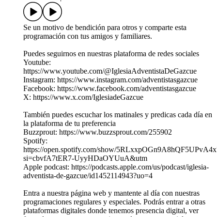
Se un motivo de bendición para otros y comparte esta
programación con tus amigos y familiares.
Puedes seguirnos en nuestras plataforma de redes sociales
Youtube:
https://www.youtube.com/@IglesiaAdventistaDeGazcue
Instagram: https://www.instagram.com/adventistasgazcue
Facebook: https://www.facebook.com/adventistasgazcue
X: https://www.x.com/IglesiadeGazcue
También puedes escuchar los matinales y predicas cada día en
la plataforma de tu preferencia
Buzzprout: https://www.buzzsprout.com/255902
Spotify:
https://open.spotify.com/show/5RLxxpOGn9A8hQF5UPvA4x
si=cbvfA7tER7-UyyHDaOYUuA&utm
Apple podcast: https://podcasts.apple.com/us/podcast/iglesia-
adventista-de-gazcue/id1452114943?uo=4
Entra a nuestra página web y mantente al día con nuestras
programaciones regulares y especiales. Podrás entrar a otras
plataformas digitales donde tenemos presencia digital, ver