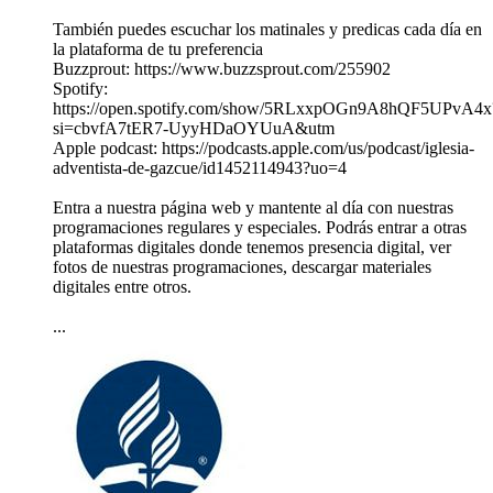
También puedes escuchar los matinales y predicas cada día en
la plataforma de tu preferencia
Buzzprout: https://www.buzzsprout.com/255902
Spotify:
https://open.spotify.com/show/5RLxxpOGn9A8hQF5UPvA4x
si=cbvfA7tER7-UyyHDaOYUuA&utm
Apple podcast: https://podcasts.apple.com/us/podcast/iglesia-
adventista-de-gazcue/id1452114943?uo=4
Entra a nuestra página web y mantente al día con nuestras
programaciones regulares y especiales. Podrás entrar a otras
plataformas digitales donde tenemos presencia digital, ver
fotos de nuestras programaciones, descargar materiales
digitales entre otros.
...