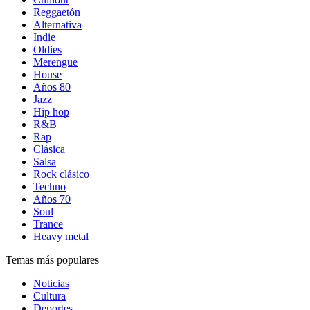
Reggaetón
Alternativa
Indie
Oldies
Merengue
House
Años 80
Jazz
Hip hop
R&B
Rap
Clásica
Salsa
Rock clásico
Techno
Años 70
Soul
Trance
Heavy metal
Temas más populares
Noticias
Cultura
Deportes