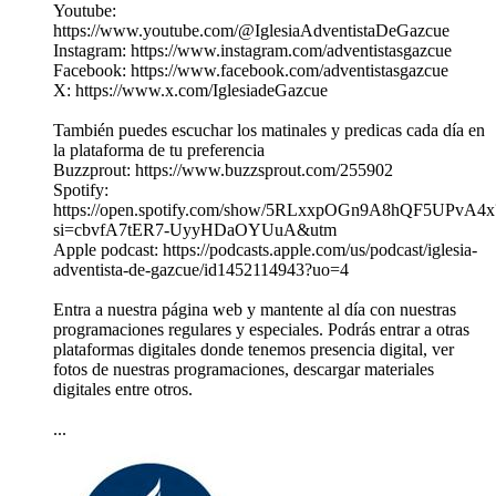
Youtube:
https://www.youtube.com/@IglesiaAdventistaDeGazcue
Instagram: https://www.instagram.com/adventistasgazcue
Facebook: https://www.facebook.com/adventistasgazcue
X: https://www.x.com/IglesiadeGazcue
También puedes escuchar los matinales y predicas cada día en
la plataforma de tu preferencia
Buzzprout: https://www.buzzsprout.com/255902
Spotify:
https://open.spotify.com/show/5RLxxpOGn9A8hQF5UPvA4x
si=cbvfA7tER7-UyyHDaOYUuA&utm
Apple podcast: https://podcasts.apple.com/us/podcast/iglesia-
adventista-de-gazcue/id1452114943?uo=4
Entra a nuestra página web y mantente al día con nuestras
programaciones regulares y especiales. Podrás entrar a otras
plataformas digitales donde tenemos presencia digital, ver
fotos de nuestras programaciones, descargar materiales
digitales entre otros.
...