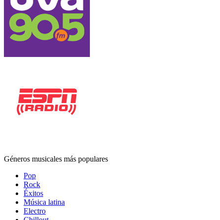
Géneros musicales más populares
Pop
Rock
Éxitos
Música latina
Electro
Chillout