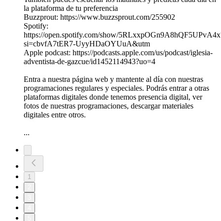
la plataforma de tu preferencia
Buzzprout: https://www.buzzsprout.com/255902
Spotify:
https://open.spotify.com/show/5RLxxpOGn9A8hQF5UPvA4x
si=cbvfA7tER7-UyyHDaOYUuA&utm
Apple podcast: https://podcasts.apple.com/us/podcast/iglesia-
adventista-de-gazcue/id1452114943?uo=4
Entra a nuestra página web y mantente al día con nuestras
programaciones regulares y especiales. Podrás entrar a otras
plataformas digitales donde tenemos presencia digital, ver
fotos de nuestras programaciones, descargar materiales
digitales entre otros.
...
1
2
3
4
5