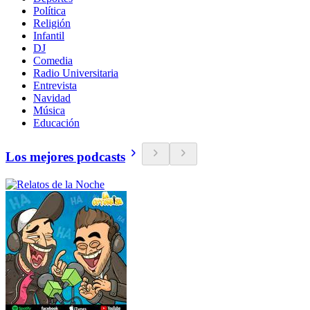
Política
Religión
Infantil
DJ
Comedia
Radio Universitaria
Entrevista
Navidad
Música
Educación
Los mejores podcasts