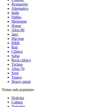
Reggaetón
Alternativa
Indie
Oldies
Merengue
House
Años 80
Jazz
Hip hop
R&B
Rap
Clásica
Salsa
Rock clásico
Techno
Años 70
Soul
Trance
Heavy metal
Temas más populares
Noticias
Cultura
Deportes