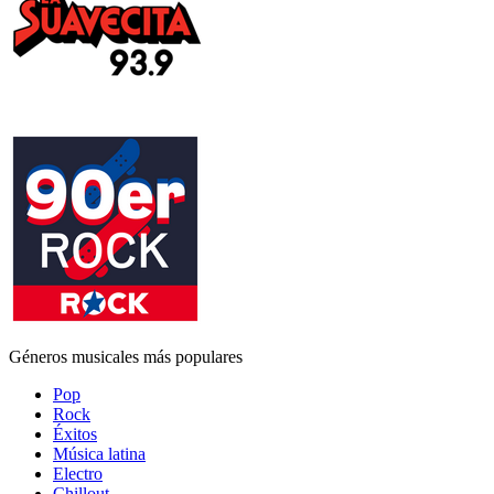
Géneros musicales más populares
Pop
Rock
Éxitos
Música latina
Electro
Chillout