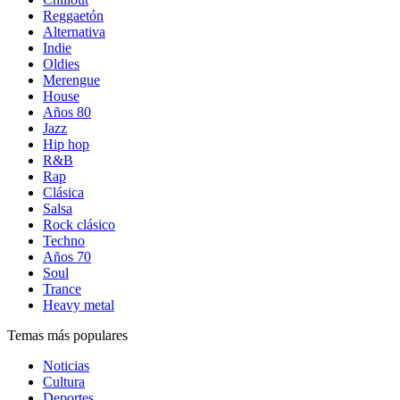
Reggaetón
Alternativa
Indie
Oldies
Merengue
House
Años 80
Jazz
Hip hop
R&B
Rap
Clásica
Salsa
Rock clásico
Techno
Años 70
Soul
Trance
Heavy metal
Temas más populares
Noticias
Cultura
Deportes