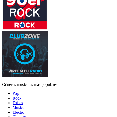
Géneros musicales más populares
Pop
Rock
Éxitos
Música latina
Electro
Chillout