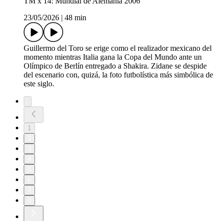
TM x 14: Mundial de Alemania 2006
23/05/2026
|
48 min
Guillermo del Toro se erige como el realizador mexicano del
momento mientras Italia gana la Copa del Mundo ante un
Olímpico de Berlín entregado a Shakira. Zidane se despide
del escenario con, quizá, la foto futbolística más simbólica de
este siglo.
1
2
3
4
5
6
7
8