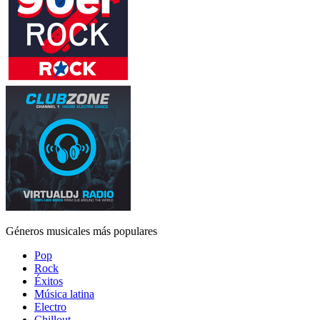
Géneros musicales más populares
Pop
Rock
Éxitos
Música latina
Electro
Chillout