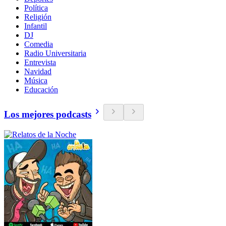
Política
Religión
Infantil
DJ
Comedia
Radio Universitaria
Entrevista
Navidad
Música
Educación
Los mejores podcasts