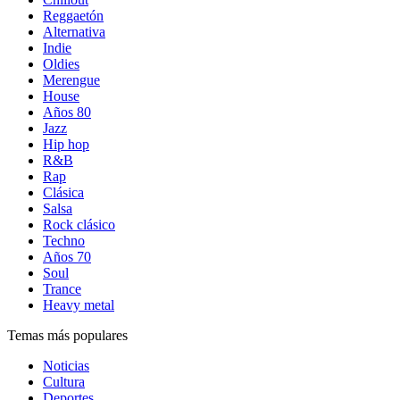
Reggaetón
Alternativa
Indie
Oldies
Merengue
House
Años 80
Jazz
Hip hop
R&B
Rap
Clásica
Salsa
Rock clásico
Techno
Años 70
Soul
Trance
Heavy metal
Temas más populares
Noticias
Cultura
Deportes