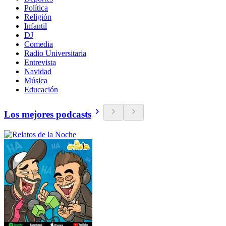
Política
Religión
Infantil
DJ
Comedia
Radio Universitaria
Entrevista
Navidad
Música
Educación
Los mejores podcasts