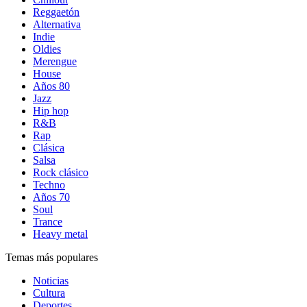
Reggaetón
Alternativa
Indie
Oldies
Merengue
House
Años 80
Jazz
Hip hop
R&B
Rap
Clásica
Salsa
Rock clásico
Techno
Años 70
Soul
Trance
Heavy metal
Temas más populares
Noticias
Cultura
Deportes