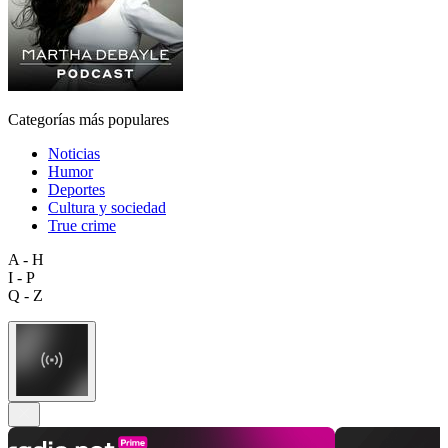
Categorías más populares
Noticias
Humor
Deportes
Cultura y sociedad
True crime
A - H
I - P
Q - Z