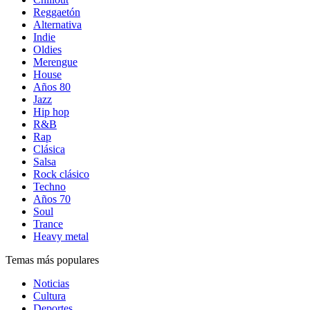
Reggaetón
Alternativa
Indie
Oldies
Merengue
House
Años 80
Jazz
Hip hop
R&B
Rap
Clásica
Salsa
Rock clásico
Techno
Años 70
Soul
Trance
Heavy metal
Temas más populares
Noticias
Cultura
Deportes