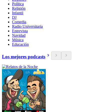
Política
Religión
Infantil
DJ
Comedia
Radio Universitaria
Entrevista
Navidad
Música
Educación
Los mejores podcasts