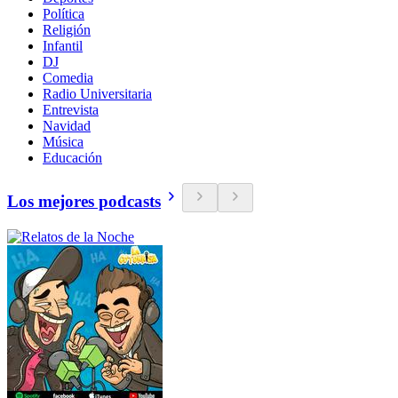
Política
Religión
Infantil
DJ
Comedia
Radio Universitaria
Entrevista
Navidad
Música
Educación
Los mejores podcasts