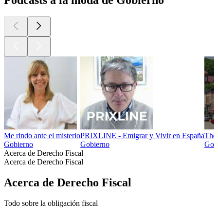
Podcasts a la moda de Gobierno
Me rindo ante el misterio
PRIXLINE - Emigrar y Vivir en España
The
Gobierno
Gobierno
Gob
Acerca de Derecho Fiscal
Acerca de Derecho Fiscal
Acerca de Derecho Fiscal
Todo sobre la obligación fiscal
Sitio web del podcast