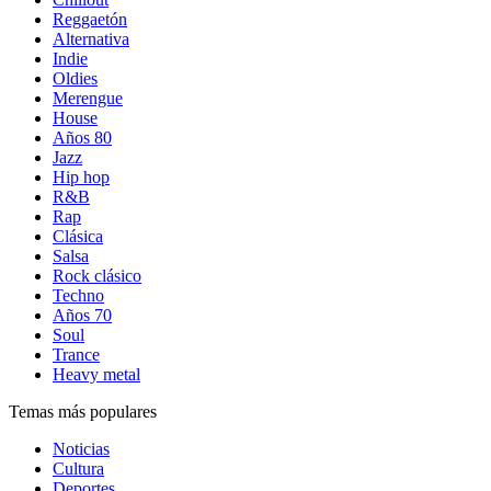
Reggaetón
Alternativa
Indie
Oldies
Merengue
House
Años 80
Jazz
Hip hop
R&B
Rap
Clásica
Salsa
Rock clásico
Techno
Años 70
Soul
Trance
Heavy metal
Temas más populares
Noticias
Cultura
Deportes