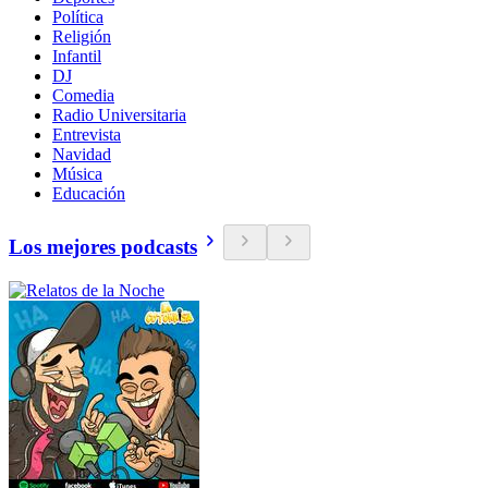
Política
Religión
Infantil
DJ
Comedia
Radio Universitaria
Entrevista
Navidad
Música
Educación
Los mejores podcasts