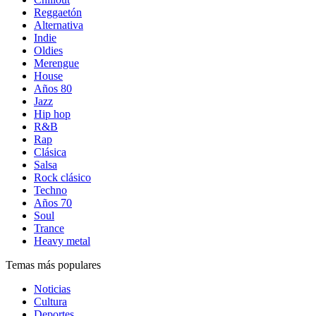
Reggaetón
Alternativa
Indie
Oldies
Merengue
House
Años 80
Jazz
Hip hop
R&B
Rap
Clásica
Salsa
Rock clásico
Techno
Años 70
Soul
Trance
Heavy metal
Temas más populares
Noticias
Cultura
Deportes