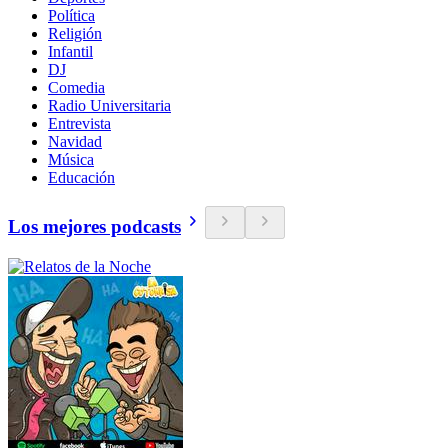
Política
Religión
Infantil
DJ
Comedia
Radio Universitaria
Entrevista
Navidad
Música
Educación
Los mejores podcasts