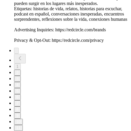
pueden surgir en los lugares más inesperados.
Etiquetas: historias de vida, relatos, historias para escuchar,
podcast en español, conversaciones inesperadas, encuentros
sorprendentes, reflexiones sobre la vida, conexiones humanas
Advertising Inquiries: https://redcircle.com/brands
Privacy & Opt-Out: https://redcircle.com/privacy
1
2
3
4
5
6
7
8
9
10
11