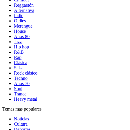
Reggaetón
Alternativa
Indie
Oldies
Merengue
House
Años 80
Jazz
Hip hop
R&B
Rap
Clásica
Salsa
Rock clásico
Techno
Años 70
Soul
Trance
Heavy metal
Temas más populares
Noticias
Cultura
Deportes