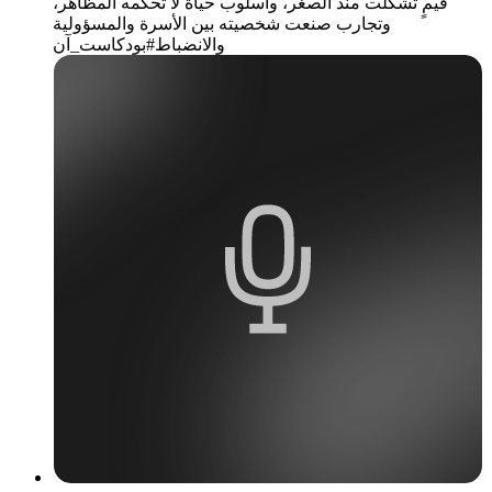
قيمٍ تشكلت منذ الصغر، وأسلوب حياة لا تحكمه المظاهر،
وتجارب صنعت شخصيته بين الأسرة والمسؤولية
والانضباط#بودكاست_آن