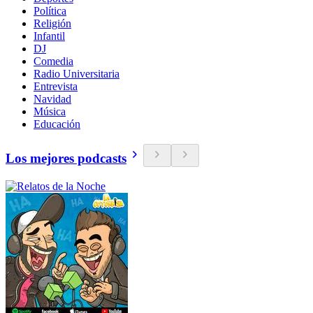
Política
Religión
Infantil
DJ
Comedia
Radio Universitaria
Entrevista
Navidad
Música
Educación
Los mejores podcasts