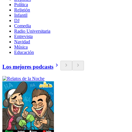
Política
Religión
Infantil
DJ
Comedia
Radio Universitaria
Entrevista
Navidad
Música
Educación
Los mejores podcasts