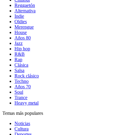
Reggaetón
Alternativa
Indie
Oldies
Merengue
House
Años 80
Jazz
Hip hop
R&B
Rap
Clásica
Salsa
Rock clásico
Techno
Años 70
Soul
Trance
Heavy metal
Temas más populares
Noticias
Cultura
Deportes