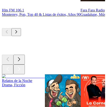
Hits FM 106.1
Fara Fara Radio
Monterrey, Pop, Top 40 & Listas de éxitos, Años 90
Guadalupe, Músic
Los mejores
podcasts
Los mejores
podcasts
Los mejores
podcasts
Relatos de la Noche
Drama, Ficción