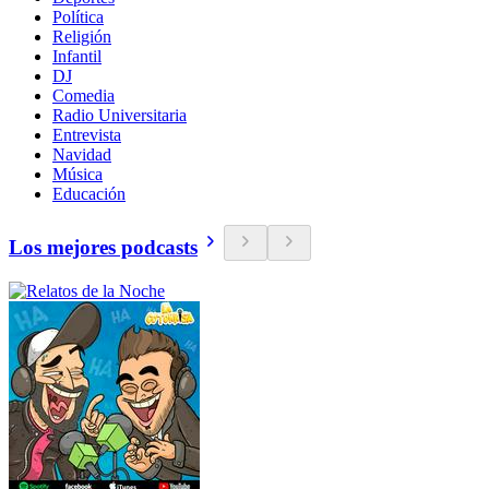
Política
Religión
Infantil
DJ
Comedia
Radio Universitaria
Entrevista
Navidad
Música
Educación
Los mejores podcasts