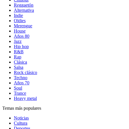
Reggaetón
Alternativa
Indie
Oldies
Merengue
House
Años 80
Jazz
Hip hop
R&B
Rap
Clásica
Salsa
Rock clásico
Techno
Años 70
Soul
Trance
Heavy metal
Temas más populares
Noticias
Cultura
Deportes