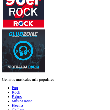
Géneros musicales más populares
Pop
Rock
Éxitos
Música latina
Electro
Chillout