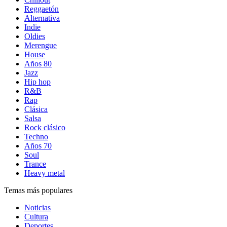
Reggaetón
Alternativa
Indie
Oldies
Merengue
House
Años 80
Jazz
Hip hop
R&B
Rap
Clásica
Salsa
Rock clásico
Techno
Años 70
Soul
Trance
Heavy metal
Temas más populares
Noticias
Cultura
Deportes