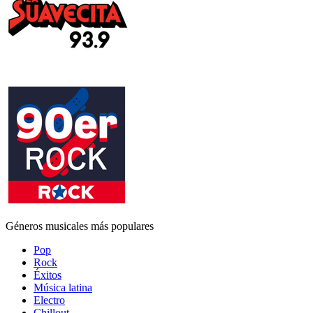
Géneros musicales más populares
Pop
Rock
Éxitos
Música latina
Electro
Chillout