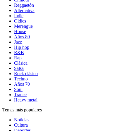
Reggaetón
Alternativa
Indie
Oldies
Merengue
House
Años 80
Jazz
Hip hop
R&B
Rap
Clásica
Salsa
Rock clásico
Techno
Años 70
Soul
Trance
Heavy metal
Temas más populares
Noticias
Cultura
Deportes