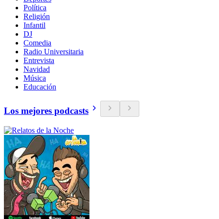
Política
Religión
Infantil
DJ
Comedia
Radio Universitaria
Entrevista
Navidad
Música
Educación
Los mejores podcasts