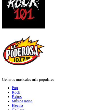
Géneros musicales más populares
Pop
Rock
Éxitos
Música latina
Electro
Chillout