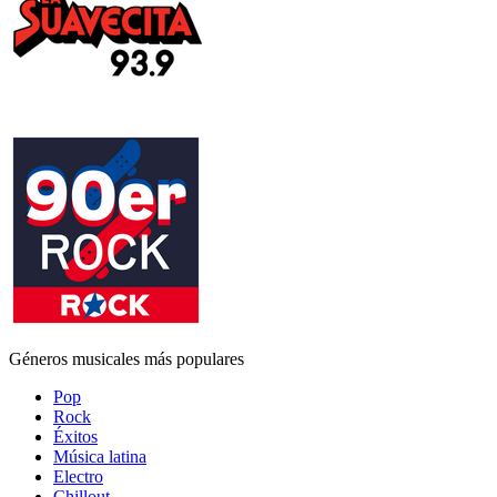
Géneros musicales más populares
Pop
Rock
Éxitos
Música latina
Electro
Chillout