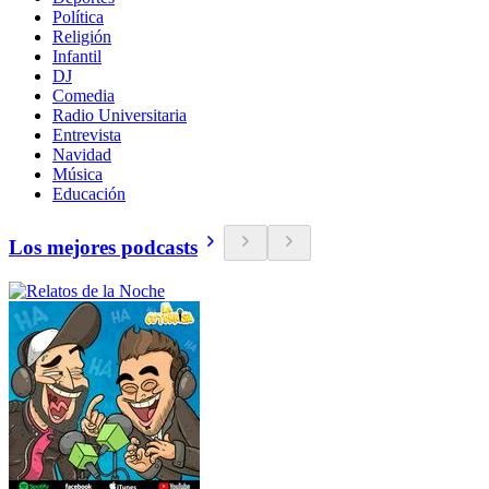
Política
Religión
Infantil
DJ
Comedia
Radio Universitaria
Entrevista
Navidad
Música
Educación
Los mejores podcasts