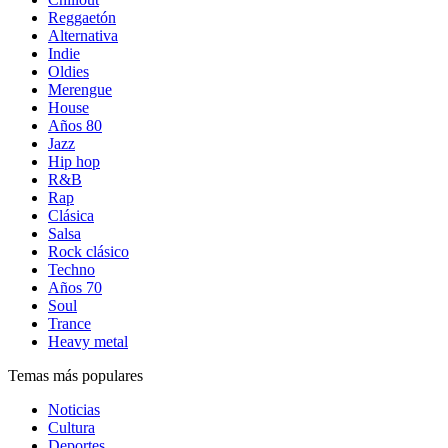
Reggaetón
Alternativa
Indie
Oldies
Merengue
House
Años 80
Jazz
Hip hop
R&B
Rap
Clásica
Salsa
Rock clásico
Techno
Años 70
Soul
Trance
Heavy metal
Temas más populares
Noticias
Cultura
Deportes