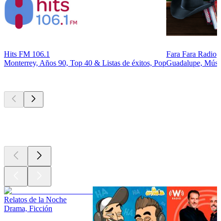
Hits FM 106.1
Fara Fara Radio
Monterrey, Años 90, Top 40 & Listas de éxitos, Pop
Guadalupe, Músic
Los mejores
podcasts
Los mejores
podcasts
Los mejores
podcasts
Relatos de la Noche
Drama, Ficción