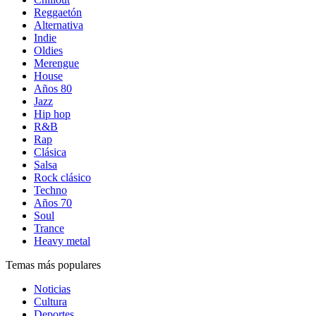
Reggaetón
Alternativa
Indie
Oldies
Merengue
House
Años 80
Jazz
Hip hop
R&B
Rap
Clásica
Salsa
Rock clásico
Techno
Años 70
Soul
Trance
Heavy metal
Temas más populares
Noticias
Cultura
Deportes