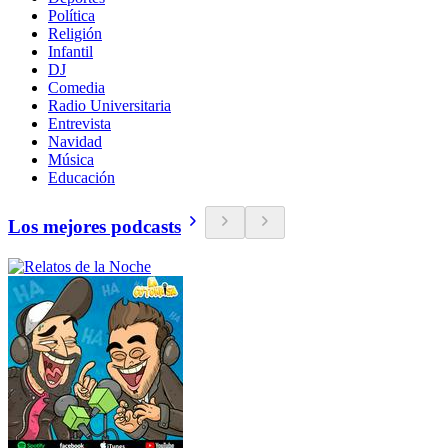
Política
Religión
Infantil
DJ
Comedia
Radio Universitaria
Entrevista
Navidad
Música
Educación
Los mejores podcasts