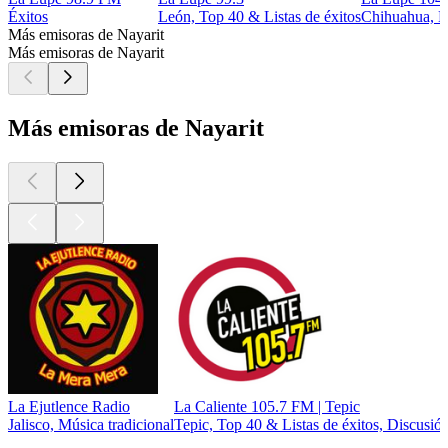
Éxitos
León, Top 40 & Listas de éxitos
Chihuahua, É
Más emisoras de Nayarit
Más emisoras de Nayarit
Más emisoras de Nayarit
La Ejutlence Radio
La Caliente 105.7 FM | Tepic
Jalisco, Música tradicional
Tepic, Top 40 & Listas de éxitos, Discusió
Los mejores
podcasts