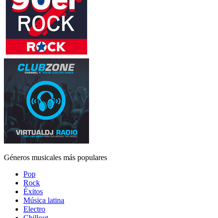
Géneros musicales más populares
Pop
Rock
Éxitos
Música latina
Electro
Chillout