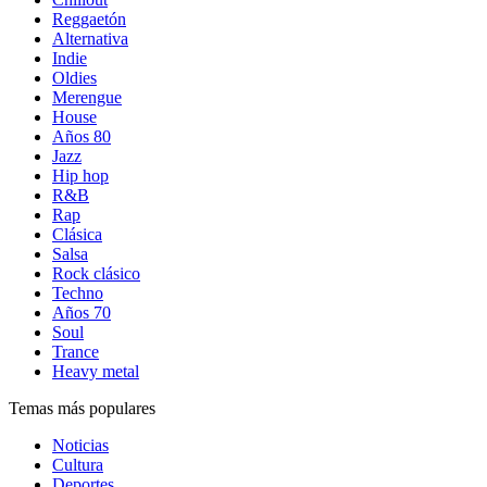
Reggaetón
Alternativa
Indie
Oldies
Merengue
House
Años 80
Jazz
Hip hop
R&B
Rap
Clásica
Salsa
Rock clásico
Techno
Años 70
Soul
Trance
Heavy metal
Temas más populares
Noticias
Cultura
Deportes