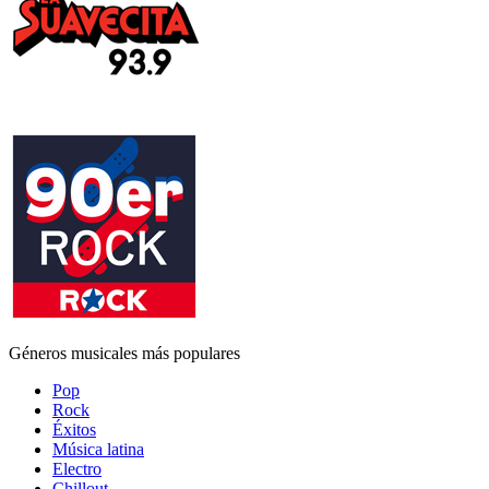
Géneros musicales más populares
Pop
Rock
Éxitos
Música latina
Electro
Chillout