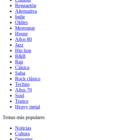
Reggaetón
Alternativa
Indie
Oldies
Merengue
House
Años 80
Jazz
Hip hop
R&B
Rap
Clásica
Salsa
Rock clásico
Techno
Años 70
Soul
Trance
Heavy metal
Temas más populares
Noticias
Cultura
Deportes