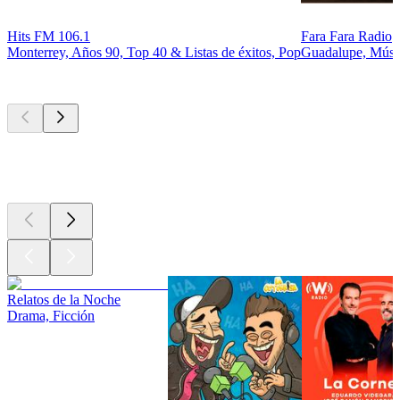
Hits FM 106.1
Fara Fara Radio
Monterrey, Años 90, Top 40 & Listas de éxitos, Pop
Guadalupe, Músic
Los mejores
podcasts
Los mejores
podcasts
Los mejores
podcasts
Relatos de la Noche
Drama, Ficción