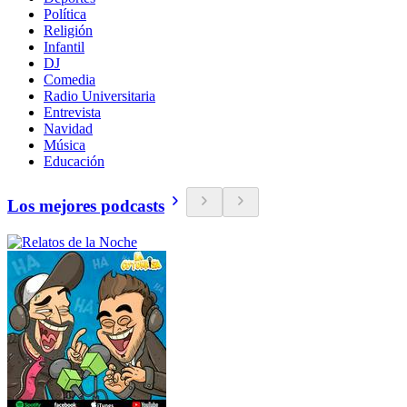
Política
Religión
Infantil
DJ
Comedia
Radio Universitaria
Entrevista
Navidad
Música
Educación
Los mejores podcasts