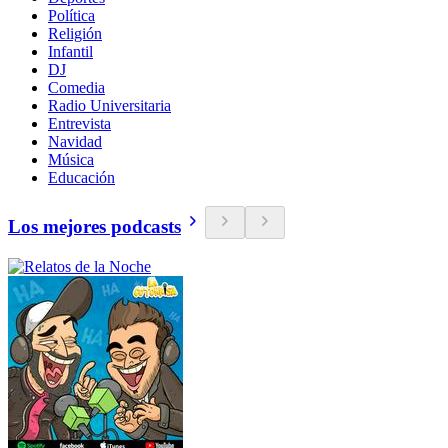
Política
Religión
Infantil
DJ
Comedia
Radio Universitaria
Entrevista
Navidad
Música
Educación
Los mejores podcasts