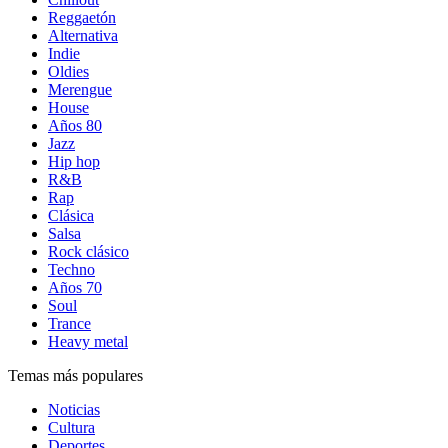
Reggaetón
Alternativa
Indie
Oldies
Merengue
House
Años 80
Jazz
Hip hop
R&B
Rap
Clásica
Salsa
Rock clásico
Techno
Años 70
Soul
Trance
Heavy metal
Temas más populares
Noticias
Cultura
Deportes