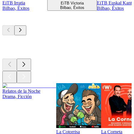
EiTB Irratia
EiTB Euskal Kant
EiTB Victoria
Bilbao, Éxitos
Bilbao, Éxitos
Bilbao, Éxitos
Los mejores
podcasts
Los mejores
podcasts
Los mejores
podcasts
Relatos de la Noche
Drama, Ficción
La Cotorrisa
La Corneta