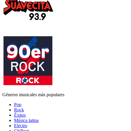
Géneros musicales más populares
Pop
Rock
Éxitos
Música latina
Electro
Chillout