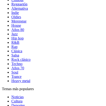
Reggaetón
Alternativa
Indie
Oldies
Merengue
House
Años 80
Jazz
Hip hop
R&B
Rap
Clásica
Salsa
Rock clásico
Techno
Años 70
Soul
Trance
Heavy metal
Temas más populares
Noticias
Cultura
Deportes