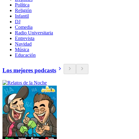
Política
Religión
Infantil
DJ
Comedia
Radio Universitaria
Entrevista
Navidad
Música
Educación
Los mejores podcasts