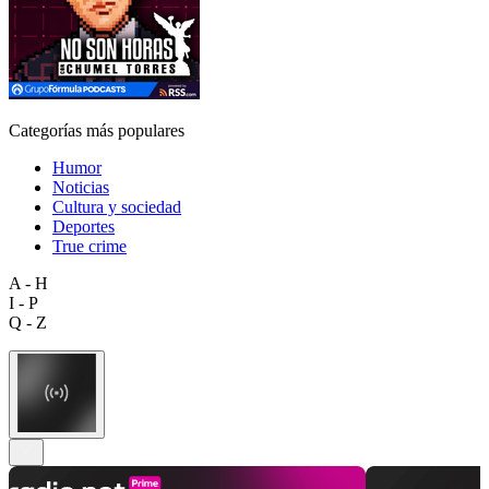
Categorías más populares
Humor
Noticias
Cultura y sociedad
Deportes
True crime
A - H
I - P
Q - Z