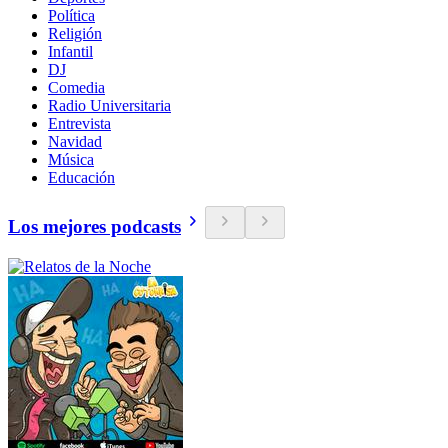
Política
Religión
Infantil
DJ
Comedia
Radio Universitaria
Entrevista
Navidad
Música
Educación
Los mejores podcasts