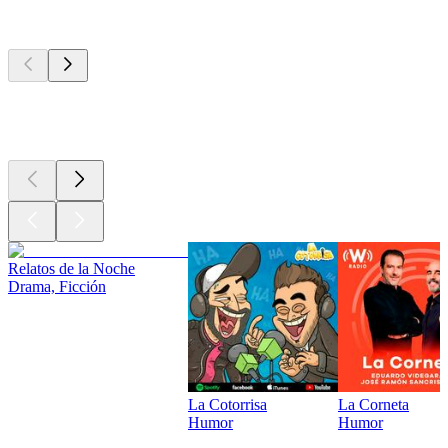
Los mejores
podcasts
Los mejores
podcasts
Los mejores
podcasts
Relatos de la Noche
Drama, Ficción
La Cotorrisa
La Corneta
Humor
Humor