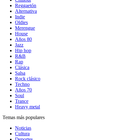
Reggaetón
Alternativa
Indie
Oldies
Merengue
House
Años 80
Jazz
Hip hop
R&B
Rap
Clásica
Salsa
Rock clásico
Techno
Años 70
Soul
Trance
Heavy metal
Temas más populares
Noticias
Cultura
Deportes