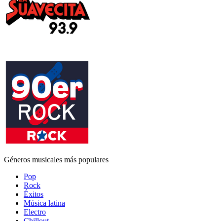
Géneros musicales más populares
Pop
Rock
Éxitos
Música latina
Electro
Chillout