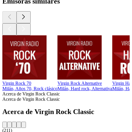
Emisoras similares
Virgin Rock 70
Virgin Rock Alternative
Virgin Ha
Milán, Años 70, Rock clásico
Milán, Hard rock, Alternativa
Milán, Har
Acerca de Virgin Rock Classic
Acerca de Virgin Rock Classic
Acerca de Virgin Rock Classic
(211)