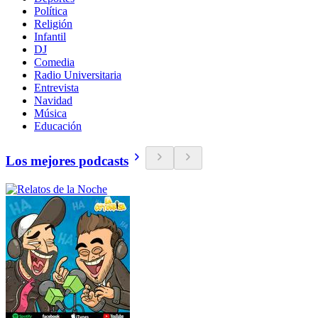
Política
Religión
Infantil
DJ
Comedia
Radio Universitaria
Entrevista
Navidad
Música
Educación
Los mejores podcasts