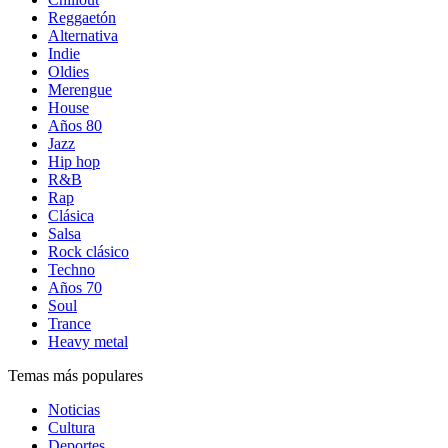
Reggaetón
Alternativa
Indie
Oldies
Merengue
House
Años 80
Jazz
Hip hop
R&B
Rap
Clásica
Salsa
Rock clásico
Techno
Años 70
Soul
Trance
Heavy metal
Temas más populares
Noticias
Cultura
Deportes