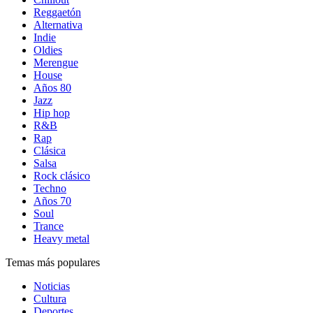
Reggaetón
Alternativa
Indie
Oldies
Merengue
House
Años 80
Jazz
Hip hop
R&B
Rap
Clásica
Salsa
Rock clásico
Techno
Años 70
Soul
Trance
Heavy metal
Temas más populares
Noticias
Cultura
Deportes