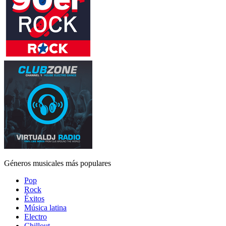
Géneros musicales más populares
Pop
Rock
Éxitos
Música latina
Electro
Chillout