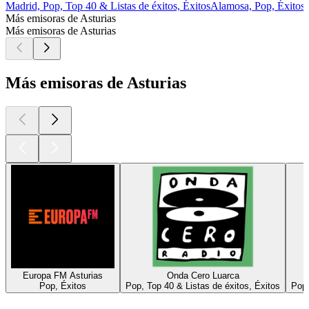
Madrid, Pop, Top 40 & Listas de éxitos, Éxitos
Alamosa, Pop, Éxitos
Más emisoras de Asturias
Más emisoras de Asturias
Más emisoras de Asturias
Europa FM Asturias
Onda Cero Luarca
Pop, Éxitos
Pop, Top 40 & Listas de éxitos, Éxitos
Pop,
Los mejores
podcasts