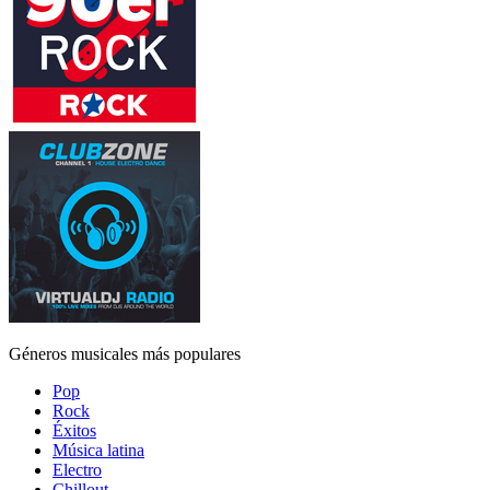
Géneros musicales más populares
Pop
Rock
Éxitos
Música latina
Electro
Chillout