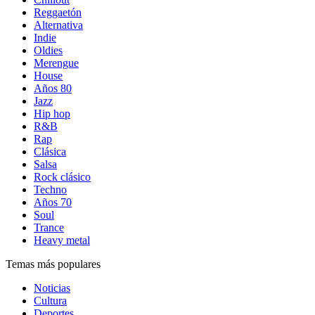
Reggaetón
Alternativa
Indie
Oldies
Merengue
House
Años 80
Jazz
Hip hop
R&B
Rap
Clásica
Salsa
Rock clásico
Techno
Años 70
Soul
Trance
Heavy metal
Temas más populares
Noticias
Cultura
Deportes