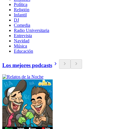
Política
Religión
Infantil
DJ
Comedia
Radio Universitaria
Entrevista
Navidad
Música
Educación
Los mejores podcasts