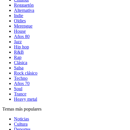
Reggaetón
Alternativa
Indie
Oldies
Merengue
House
Años 80
Jazz
Hip hop
R&B
Rap
Clásica
Salsa
Rock clásico
Techno
Años 70
Soul
Trance
Heavy metal
Temas más populares
Noticias
Cultura
Deportes