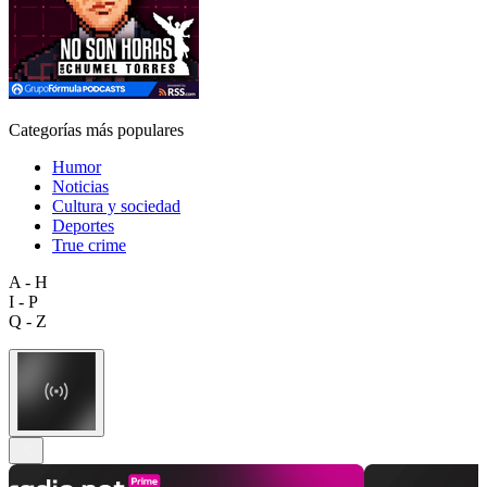
Categorías más populares
Humor
Noticias
Cultura y sociedad
Deportes
True crime
A - H
I - P
Q - Z