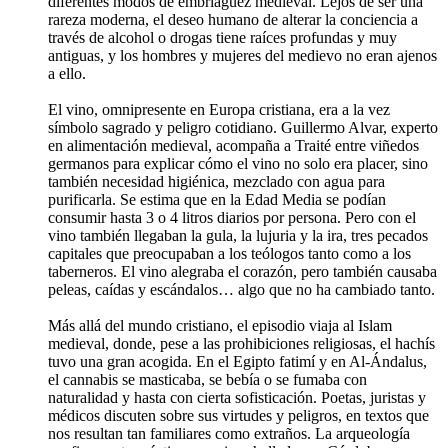
diferentes modos de embriaguez medieval. Lejos de ser una
rareza moderna, el deseo humano de alterar la conciencia a
través de alcohol o drogas tiene raíces profundas y muy
antiguas, y los hombres y mujeres del medievo no eran ajenos
a ello.
El vino, omnipresente en Europa cristiana, era a la vez
símbolo sagrado y peligro cotidiano. Guillermo Alvar, experto
en alimentación medieval, acompaña a Traité entre viñedos
germanos para explicar cómo el vino no solo era placer, sino
también necesidad higiénica, mezclado con agua para
purificarla. Se estima que en la Edad Media se podían
consumir hasta 3 o 4 litros diarios por persona. Pero con el
vino también llegaban la gula, la lujuria y la ira, tres pecados
capitales que preocupaban a los teólogos tanto como a los
taberneros. El vino alegraba el corazón, pero también causaba
peleas, caídas y escándalos… algo que no ha cambiado tanto.
Más allá del mundo cristiano, el episodio viaja al Islam
medieval, donde, pese a las prohibiciones religiosas, el hachís
tuvo una gran acogida. En el Egipto fatimí y en Al-Ándalus,
el cannabis se masticaba, se bebía o se fumaba con
naturalidad y hasta con cierta sofisticación. Poetas, juristas y
médicos discuten sobre sus virtudes y peligros, en textos que
nos resultan tan familiares como extraños. La arqueología