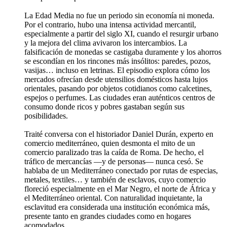
La Edad Media no fue un periodo sin economía ni moneda.
Por el contrario, hubo una intensa actividad mercantil,
especialmente a partir del siglo XI, cuando el resurgir urbano
y la mejora del clima avivaron los intercambios. La
falsificación de monedas se castigaba duramente y los ahorros
se escondían en los rincones más insólitos: paredes, pozos,
vasijas… incluso en letrinas. El episodio explora cómo los
mercados ofrecían desde utensilios domésticos hasta lujos
orientales, pasando por objetos cotidianos como calcetines,
espejos o perfumes. Las ciudades eran auténticos centros de
consumo donde ricos y pobres gastaban según sus
posibilidades.
Traité conversa con el historiador Daniel Durán, experto en
comercio mediterráneo, quien desmonta el mito de un
comercio paralizado tras la caída de Roma. De hecho, el
tráfico de mercancías —y de personas— nunca cesó. Se
hablaba de un Mediterráneo conectado por rutas de especias,
metales, textiles… y también de esclavos, cuyo comercio
floreció especialmente en el Mar Negro, el norte de África y
el Mediterráneo oriental. Con naturalidad inquietante, la
esclavitud era considerada una institución económica más,
presente tanto en grandes ciudades como en hogares
acomodados.