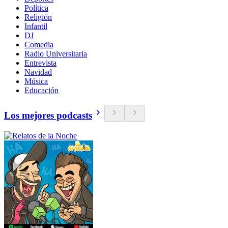
Política
Religión
Infantil
DJ
Comedia
Radio Universitaria
Entrevista
Navidad
Música
Educación
Los mejores podcasts