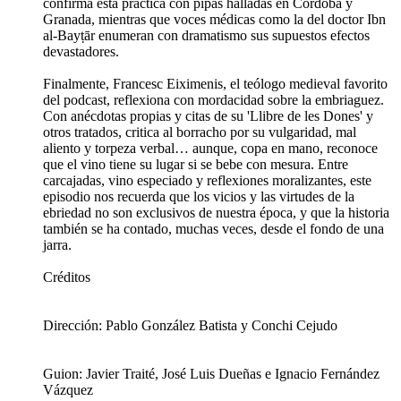
confirma esta práctica con pipas halladas en Córdoba y
Granada, mientras que voces médicas como la del doctor Ibn
al-Bayṭār enumeran con dramatismo sus supuestos efectos
devastadores.
Finalmente, Francesc Eiximenis, el teólogo medieval favorito
del podcast, reflexiona con mordacidad sobre la embriaguez.
Con anécdotas propias y citas de su 'Llibre de les Dones' y
otros tratados, critica al borracho por su vulgaridad, mal
aliento y torpeza verbal… aunque, copa en mano, reconoce
que el vino tiene su lugar si se bebe con mesura. Entre
carcajadas, vino especiado y reflexiones moralizantes, este
episodio nos recuerda que los vicios y las virtudes de la
ebriedad no son exclusivos de nuestra época, y que la historia
también se ha contado, muchas veces, desde el fondo de una
jarra.
Créditos
Dirección: Pablo González Batista y Conchi Cejudo
Guion: Javier Traité, José Luis Dueñas e Ignacio Fernández
Vázquez