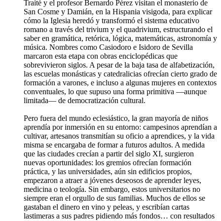
Traité y el profesor Bernardo Pérez visitan el monasterio de
San Cosme y Damián, en la Hispania visigoda, para explicar
cómo la Iglesia heredó y transformó el sistema educativo
romano a través del trivium y el quadrivium, estructurando el
saber en gramática, retórica, lógica, matemáticas, astronomía y
música. Nombres como Casiodoro e Isidoro de Sevilla
marcaron esta etapa con obras enciclopédicas que
sobrevivieron siglos. A pesar de la baja tasa de alfabetización,
las escuelas monásticas y catedralicias ofrecían cierto grado de
formación a varones, e incluso a algunas mujeres en contextos
conventuales, lo que supuso una forma primitiva —aunque
limitada— de democratización cultural.
Pero fuera del mundo eclesiástico, la gran mayoría de niños
aprendía por inmersión en su entorno: campesinos aprendían a
cultivar, artesanos transmitían su oficio a aprendices, y la vida
misma se encargaba de formar a futuros adultos. A medida
que las ciudades crecían a partir del siglo XI, surgieron
nuevas oportunidades: los gremios ofrecían formación
práctica, y las universidades, aún sin edificios propios,
empezaron a atraer a jóvenes deseosos de aprender leyes,
medicina o teología. Sin embargo, estos universitarios no
siempre eran el orgullo de sus familias. Muchos de ellos se
gastaban el dinero en vino y peleas, y escribían cartas
lastimeras a sus padres pidiendo más fondos… con resultados