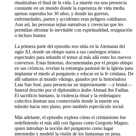
ritualizaban el final de la vida. La muerte era una presencia
constante en un mundo donde la esperanza de vida media
apenas superaba los 30 años, y donde las guerras,
enfermedades, partos y accidentes eran peligros cotidianos.
Aun así, las personas tejían narrativas y creencias que les
permitían afrontar lo inevitable con espiritualidad, resignación
o incluso humor.
La primera parte del episodio nos sitúa en la Alemania del
siglo XI, donde un obispo narra a sus canónigos relatos
espectrales para infundir el temor al más allá entre los nuevos
conversos. Estas historias, documentadas por el propio obispo
en sus crónicas, revelan la estrategia pastoral de la Iglesia para
implantar el miedo al purgatorio y educar en la fe cristiana. De
allí saltamos al mundo vikingo, guiados por la historiadora
Laia San José, para presenciar un impresionante —y brutal—
funeral descrito por el diplomático árabe Ahmad ibn Fadlan.
El sacrificio humano, la violencia ritual y la embriaguez
colectiva ilustran una cosmovisión donde la muerte era
tránsito hacia otro plano, pero también espectáculo social.
Más adelante, el episodio explora cómo el cristianismo fue
redefiniendo el más allá con figuras como Gregorio Magno,
quien introdujo la noción del purgatorio como lugar
intermedio y modeló la visión de los fantasmas en pena.