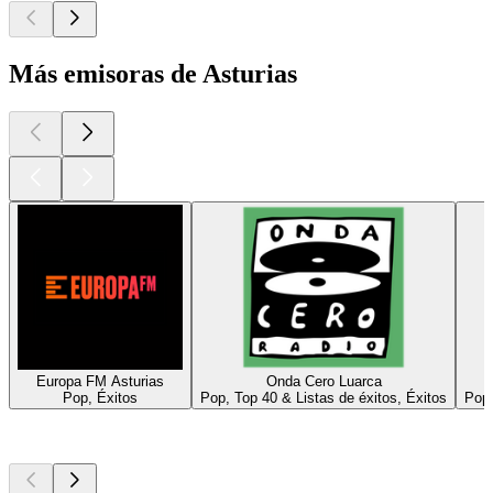
Más emisoras de Asturias
Europa FM Asturias
Onda Cero Luarca
Pop, Éxitos
Pop, Top 40 & Listas de éxitos, Éxitos
Pop,
Los mejores
podcasts
Los mejores
podcasts