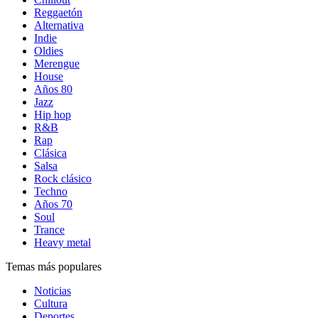
Reggaetón
Alternativa
Indie
Oldies
Merengue
House
Años 80
Jazz
Hip hop
R&B
Rap
Clásica
Salsa
Rock clásico
Techno
Años 70
Soul
Trance
Heavy metal
Temas más populares
Noticias
Cultura
Deportes