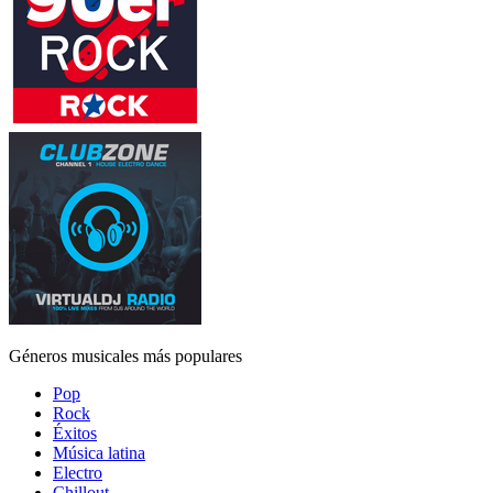
Géneros musicales más populares
Pop
Rock
Éxitos
Música latina
Electro
Chillout