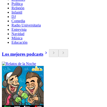
Política
Religión
Infantil
DJ
Comedia
Radio Universitaria
Entrevista
Navidad
Música
Educación
Los mejores podcasts