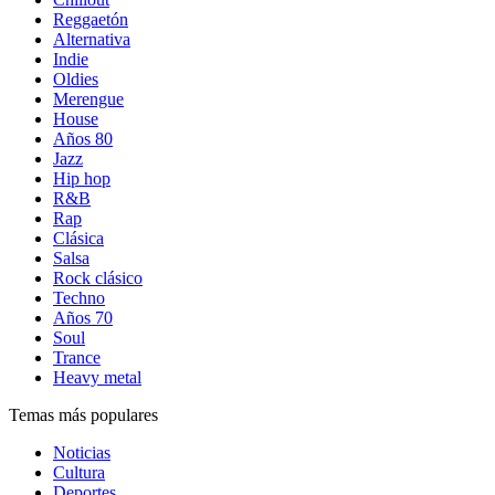
Reggaetón
Alternativa
Indie
Oldies
Merengue
House
Años 80
Jazz
Hip hop
R&B
Rap
Clásica
Salsa
Rock clásico
Techno
Años 70
Soul
Trance
Heavy metal
Temas más populares
Noticias
Cultura
Deportes