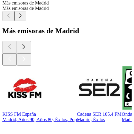
Más emisoras de Madrid
Más emisoras de Madrid
Más emisoras de Madrid
KISS FM España
Cadena SER 105.4 FM
Onda 
Madrid, Años 90, Años 80, Éxitos, Pop
Madrid, Éxitos
Madrid
Los mejores
podcasts
Los mejores
podcasts