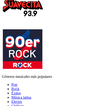
Géneros musicales más populares
Pop
Rock
Éxitos
Música latina
Electro
Chillout