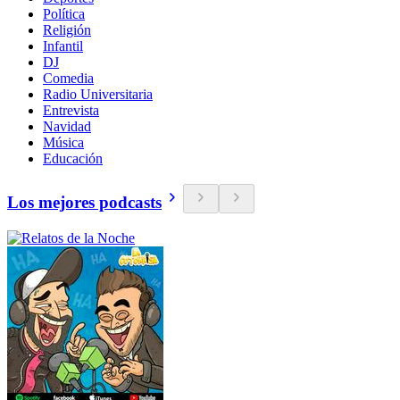
Política
Religión
Infantil
DJ
Comedia
Radio Universitaria
Entrevista
Navidad
Música
Educación
Los mejores podcasts