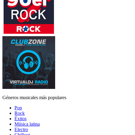
Géneros musicales más populares
Pop
Rock
Éxitos
Música latina
Electro
Chillout