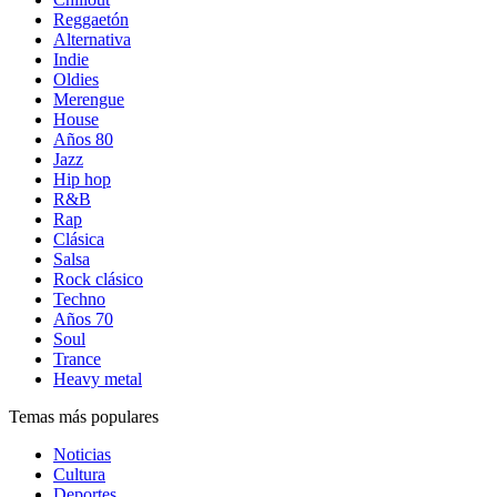
Reggaetón
Alternativa
Indie
Oldies
Merengue
House
Años 80
Jazz
Hip hop
R&B
Rap
Clásica
Salsa
Rock clásico
Techno
Años 70
Soul
Trance
Heavy metal
Temas más populares
Noticias
Cultura
Deportes