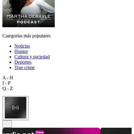
Categorías más populares
Noticias
Humor
Cultura y sociedad
Deportes
True crime
A - H
I - P
Q - Z