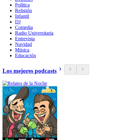
Política
Religión
Infantil
DJ
Comedia
Radio Universitaria
Entrevista
Navidad
Música
Educación
Los mejores podcasts