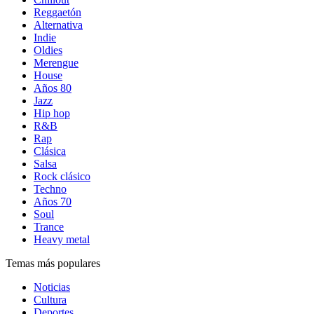
Reggaetón
Alternativa
Indie
Oldies
Merengue
House
Años 80
Jazz
Hip hop
R&B
Rap
Clásica
Salsa
Rock clásico
Techno
Años 70
Soul
Trance
Heavy metal
Temas más populares
Noticias
Cultura
Deportes