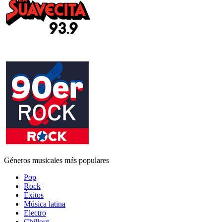
Géneros musicales más populares
Pop
Rock
Éxitos
Música latina
Electro
Chillout