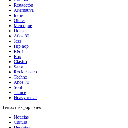
Reggaetón
Alternativa
Indie
Oldies
Merengue
House
Años 80
Jazz
Hip hop
R&B
Rap
Clásica
Salsa
Rock clásico
Techno
Años 70
Soul
Trance
Heavy metal
Temas más populares
Noticias
Cultura
Deportes