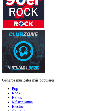
Géneros musicales más populares
Pop
Rock
Éxitos
Música latina
Electro
Chillout