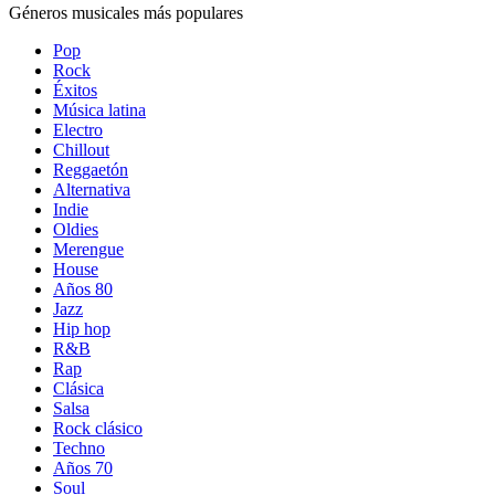
Géneros musicales más populares
Pop
Rock
Éxitos
Música latina
Electro
Chillout
Reggaetón
Alternativa
Indie
Oldies
Merengue
House
Años 80
Jazz
Hip hop
R&B
Rap
Clásica
Salsa
Rock clásico
Techno
Años 70
Soul