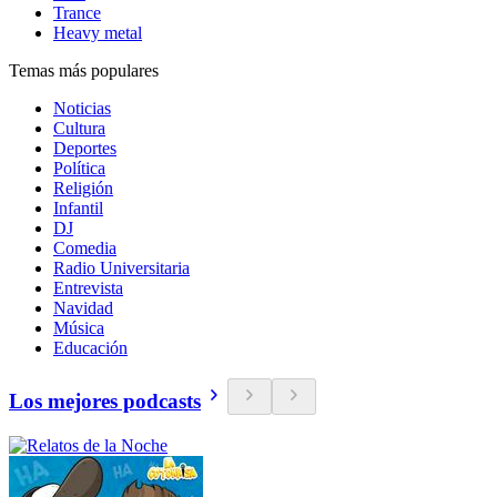
Trance
Heavy metal
Temas más populares
Noticias
Cultura
Deportes
Política
Religión
Infantil
DJ
Comedia
Radio Universitaria
Entrevista
Navidad
Música
Educación
Los mejores podcasts