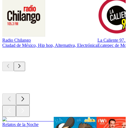
Radio Chilango
La Caliente 97.
Ciudad de México, Hip hop, Alternativa, Electrónica
Ecatepec de More
Los mejores
podcasts
Los mejores
podcasts
Los mejores
podcasts
Relatos de la Noche