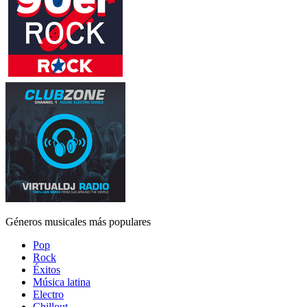
Géneros musicales más populares
Pop
Rock
Éxitos
Música latina
Electro
Chillout