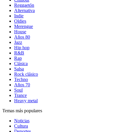
Reggaetón
Alternativa
Indie
Oldies
Merengue
House
Años 80
Jazz
Hip hop
R&B
Rap
Clásica
Salsa
Rock clásico
Techno
Años 70
Soul
Trance
Heavy metal
Temas más populares
Noticias
Cultura
Deportes