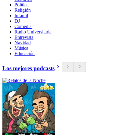
Política
Religión
Infantil
DJ
Comedia
Radio Universitaria
Entrevista
Navidad
Música
Educación
Los mejores podcasts