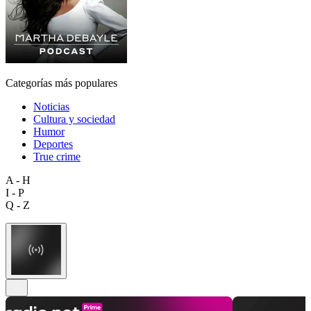
Categorías más populares
Noticias
Cultura y sociedad
Humor
Deportes
True crime
A - H
I - P
Q - Z