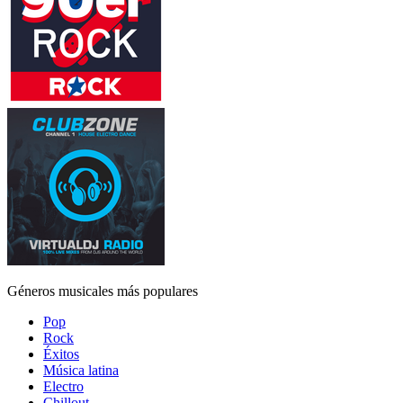
Géneros musicales más populares
Pop
Rock
Éxitos
Música latina
Electro
Chillout