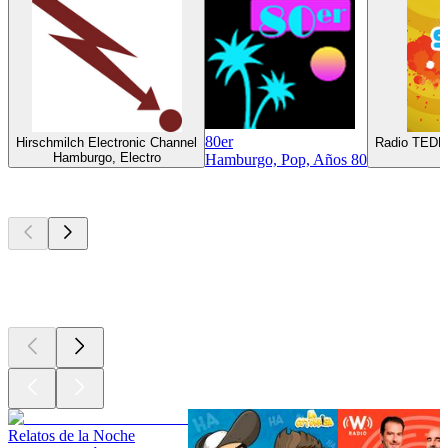
80er
Hirschmilch Electronic Channel
Radio TEDD
Hamburgo, Electro
Hamburgo, Pop, Años 80
Los mejores
podcasts
Los mejores
podcasts
Los mejores
podcasts
Relatos de la Noche