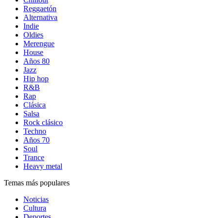
Reggaetón
Alternativa
Indie
Oldies
Merengue
House
Años 80
Jazz
Hip hop
R&B
Rap
Clásica
Salsa
Rock clásico
Techno
Años 70
Soul
Trance
Heavy metal
Temas más populares
Noticias
Cultura
Deportes