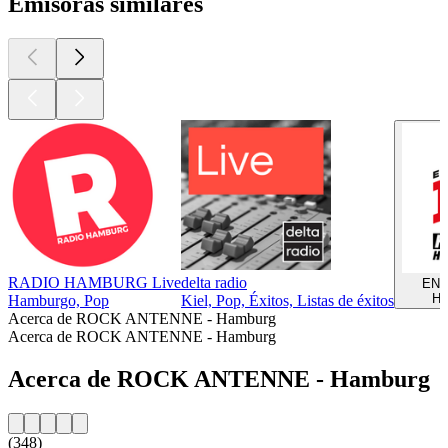
Emisoras similares
RADIO HAMBURG Live
delta radio
ENE
Ha
Hamburgo, Pop
Kiel, Pop, Éxitos, Listas de éxitos
Acerca de ROCK ANTENNE - Hamburg
Acerca de ROCK ANTENNE - Hamburg
Acerca de ROCK ANTENNE - Hamburg
(348)