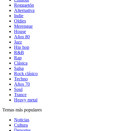
Reggaetón
Alternativa
Indie
Oldies
Merengue
House
Años 80
Jazz
Hip hop
R&B
Rap
Clásica
Salsa
Rock clásico
Techno
Años 70
Soul
Trance
Heavy metal
Temas más populares
Noticias
Cultura
Deportes