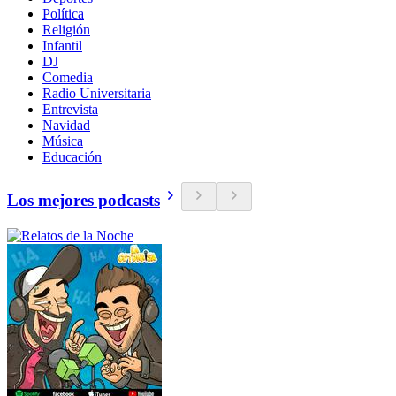
Política
Religión
Infantil
DJ
Comedia
Radio Universitaria
Entrevista
Navidad
Música
Educación
Los mejores podcasts