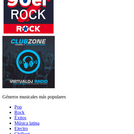
Géneros musicales más populares
Pop
Rock
Éxitos
Música latina
Electro
Chillout