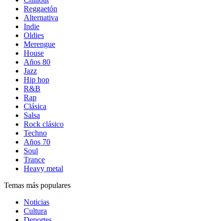
Reggaetón
Alternativa
Indie
Oldies
Merengue
House
Años 80
Jazz
Hip hop
R&B
Rap
Clásica
Salsa
Rock clásico
Techno
Años 70
Soul
Trance
Heavy metal
Temas más populares
Noticias
Cultura
Deportes