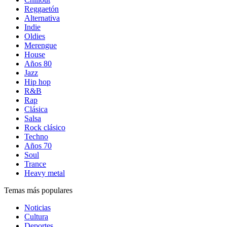
Reggaetón
Alternativa
Indie
Oldies
Merengue
House
Años 80
Jazz
Hip hop
R&B
Rap
Clásica
Salsa
Rock clásico
Techno
Años 70
Soul
Trance
Heavy metal
Temas más populares
Noticias
Cultura
Deportes