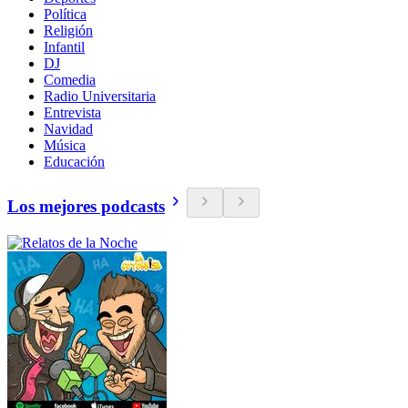
Política
Religión
Infantil
DJ
Comedia
Radio Universitaria
Entrevista
Navidad
Música
Educación
Los mejores podcasts