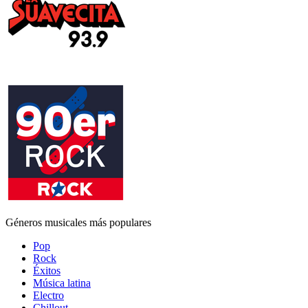
Géneros musicales más populares
Pop
Rock
Éxitos
Música latina
Electro
Chillout