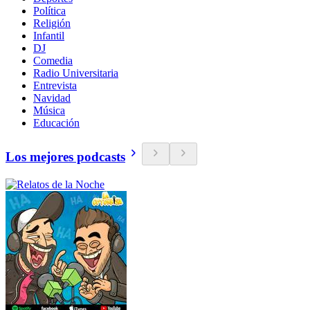
Política
Religión
Infantil
DJ
Comedia
Radio Universitaria
Entrevista
Navidad
Música
Educación
Los mejores podcasts