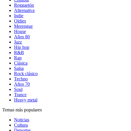
Reggaetón
Alternativa
Indie
Oldies
Merengue
House
Años 80
Jazz
Hip hop
R&B
Rap
Clásica
Salsa
Rock clásico
Techno
Años 70
Soul
Trance
Heavy metal
Temas más populares
Noticias
Cultura
Deportes