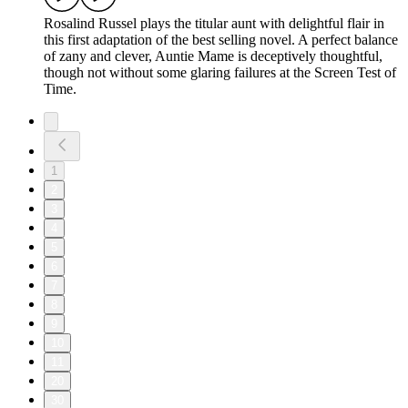
Rosalind Russel plays the titular aunt with delightful flair in
this first adaptation of the best selling novel. A perfect balance
of zany and clever, Auntie Mame is deceptively thoughtful,
though not without some glaring failures at the Screen Test of
Time.
1
2
3
4
5
6
7
8
9
10
11
20
30