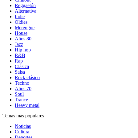
Reggaetón
Alternativa
Indie
Oldies
Merengue
House
Años 80
Jazz
Hip hop
R&B
Rap
Clásica
Salsa
Rock clásico
Techno
Años 70
Soul
Trance
Heavy metal
Temas más populares
Noticias
Cultura
Deportes