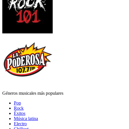
Géneros musicales más populares
Pop
Rock
Éxitos
Música latina
Electro
Chillout