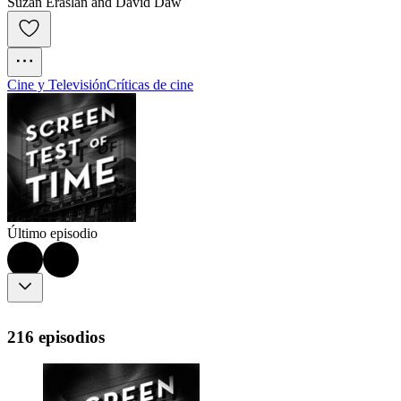
Suzan Eraslan and David Daw
Cine y Televisión
Críticas de cine
Último episodio
216 episodios