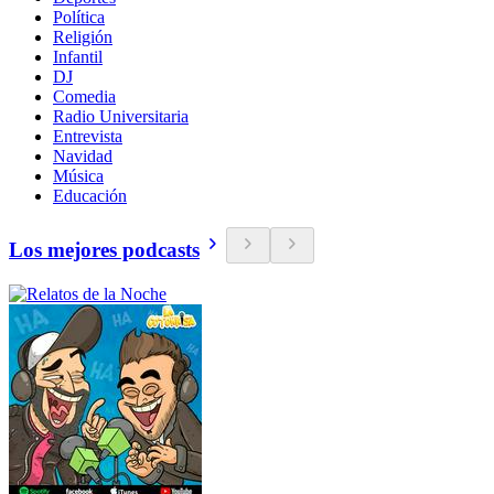
Política
Religión
Infantil
DJ
Comedia
Radio Universitaria
Entrevista
Navidad
Música
Educación
Los mejores podcasts