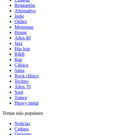
Reggaetón
Alternativa
Indie
Oldies
Merengue
House
Años 80
Jazz
Hip hop
R&B
Rap
Clásica
Salsa
Rock clásico
Techno
Años 70
Soul
Trance
Heavy metal
Temas más populares
Noticias
Cultura
Deportes