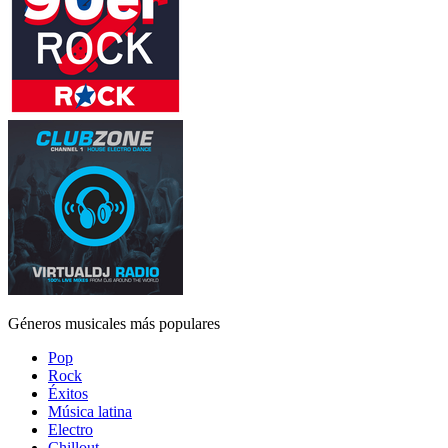
Géneros musicales más populares
Pop
Rock
Éxitos
Música latina
Electro
Chillout