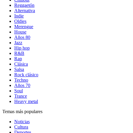
Reggaetón
Alternativa
Indie
Oldies
Merengue
House
Años 80
Jazz
Hip hop
R&B
Rap
Clásica
Salsa
Rock clásico
Techno
Años 70
Soul
Trance
Heavy metal
Temas más populares
Noticias
Cultura
Deportes