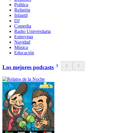
Política
Religión
Infantil
DJ
Comedia
Radio Universitaria
Entrevista
Navidad
Música
Educación
Los mejores podcasts