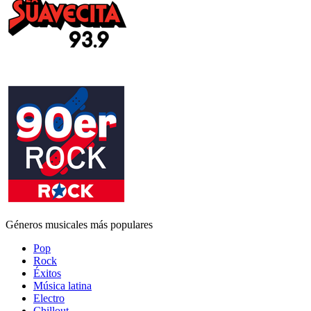
Géneros musicales más populares
Pop
Rock
Éxitos
Música latina
Electro
Chillout