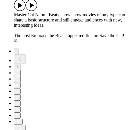
Master Cat Naomi Beaty shows how movies of any type can
share a basic structure and still engage audiences with new,
interesting ideas.
The post Embrace the Beats! appeared first on Save the Cat!
®.
1
2
3
4
5
6
7
8
9
10