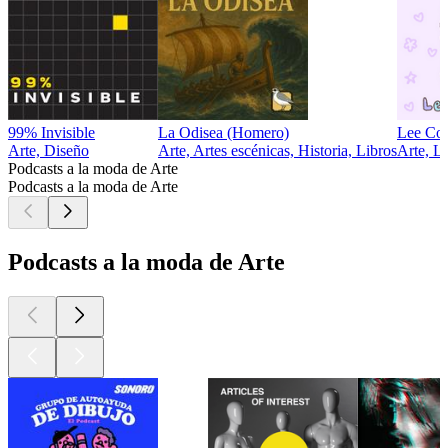
99% Invisible
La Odisea (Homero)
Lee Co
Arte, Diseño
Arte, Artes escénicas, Historia, Libros
Arte, L
Podcasts a la moda de Arte
Podcasts a la moda de Arte
Podcasts a la moda de Arte