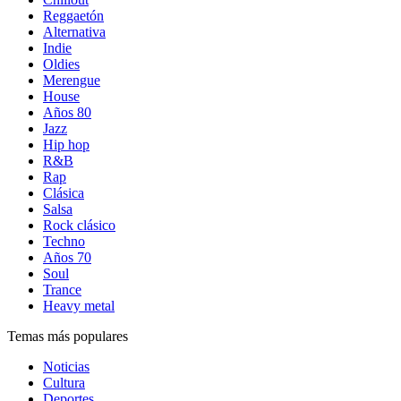
Reggaetón
Alternativa
Indie
Oldies
Merengue
House
Años 80
Jazz
Hip hop
R&B
Rap
Clásica
Salsa
Rock clásico
Techno
Años 70
Soul
Trance
Heavy metal
Temas más populares
Noticias
Cultura
Deportes