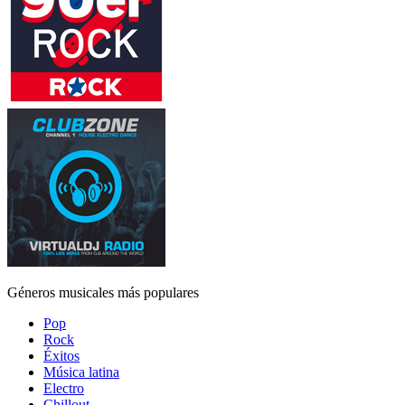
Géneros musicales más populares
Pop
Rock
Éxitos
Música latina
Electro
Chillout