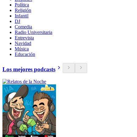
Política
Religión
Infantil
DJ
Comedia
Radio Universitaria
Entrevista
Navidad
Música
Educación
Los mejores podcasts