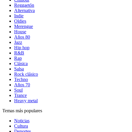
Reggaetón
Alternativa
Indie
Oldies
Merengue
House
Años 80
Jazz
Hip hop
R&B
Rap
Clásica
Salsa
Rock clásico
Techno
Años 70
Soul
Trance
Heavy metal
Temas más populares
Noticias
Cultura
Deportes