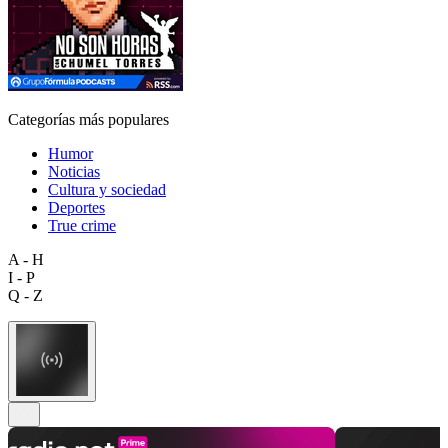
Categorías más populares
Humor
Noticias
Cultura y sociedad
Deportes
True crime
A - H
I - P
Q - Z