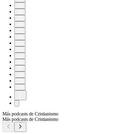
180
190
200
210
211
212
213
214
215
216
217
218
219
220
Más podcasts de Cristianismo
Más podcasts de Cristianismo