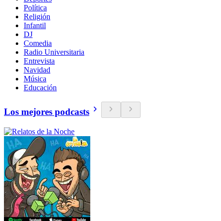
Política
Religión
Infantil
DJ
Comedia
Radio Universitaria
Entrevista
Navidad
Música
Educación
Los mejores podcasts